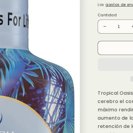
habitual
Los
gastos de en
Cantidad
Reducir
cantidad
para
Brain
Power
Tropical Oasi
cerebro el co
máximo rendim
aumento de la
retención de l