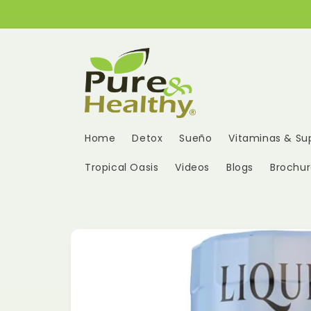
Ir
directamente
al contenido
Home
Detox
Sueño
Vitaminas & S
Tropical Oasis
Videos
Blogs
Brochur
Ir
directamente
a la
información
del producto