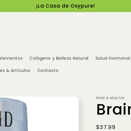
¡La Casa de Oxypure!
uplementos
Colágeno y Belleza Natural
Salud Hormonal
es & Artículos
Contacto
PURE & HEALTHY
Brai
Precio
$37.99