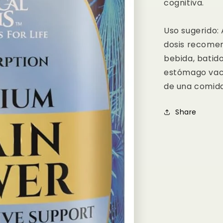
cognitiva.
Uso sugerido: 
dosis recomen
bebida, batid
estómago vací
de una comida
Share